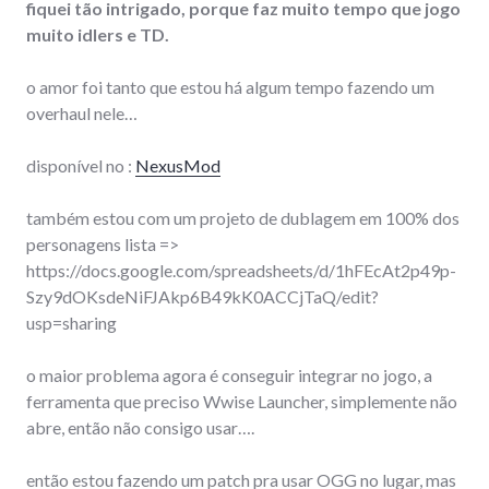
fiquei tão intrigado, porque faz muito tempo que jogo
muito idlers e TD.
o amor foi tanto que estou há algum tempo fazendo um
overhaul nele…
disponível no :
NexusMod
também estou com um projeto de dublagem em 100% dos
personagens lista =>
https://docs.google.com/spreadsheets/d/1hFEcAt2p49p-
Szy9dOKsdeNiFJAkp6B49kK0ACCjTaQ/edit?
usp=sharing
o maior problema agora é conseguir integrar no jogo, a
ferramenta que preciso Wwise Launcher, simplemente não
abre, então não consigo usar….
então estou fazendo um patch pra usar OGG no lugar, mas