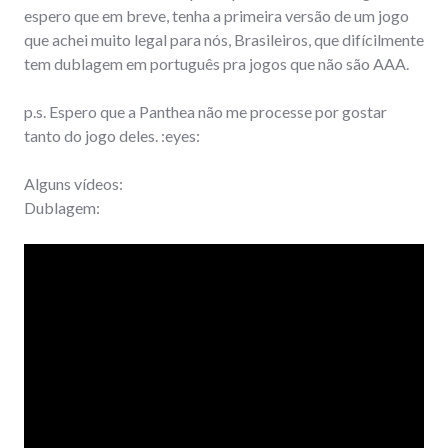
espero que em breve, tenha a primeira versão de um jogo
que achei muito legal para nós, Brasileiros, que difícilmente
tem dublagem em português pra jogos que não são AAA.
p.s. Espero que a Panthea não me processe por gostar
tanto do jogo deles. :eyes:
Alguns vídeos:
Dublagem: